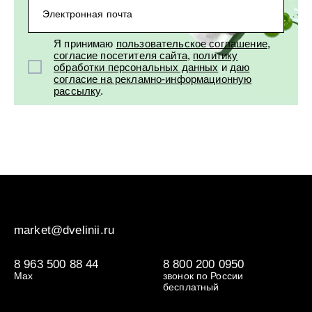
УХОД ЗА ПОЛОСТЬЮ РТА
Подарочный набор для волос
Крем для проб
лемной кожи ClioDerm
ALTAI BIO PREMIUM Зубная пас
Электронная почта
"Комплексный уход" Силапант
мультикомплекс 5 в 1 с витамин
УХОД ЗА ВОЛОСАМИ
CLIODERM
минералами Алтайбио
Я принимаю
пользовательское соглашение
,
Подарочный набор для волос
Крем для проб
согласие посетителя сайта
,
политику
"Комплексный уход" Силапант
обработки персональных данных
и
даю
согласие на рекламно-информационную
рассылку
.
market@dvelinii.ru
8 963 500 88 44
8 800 200 0950
Max
звонок по России
бесплатный