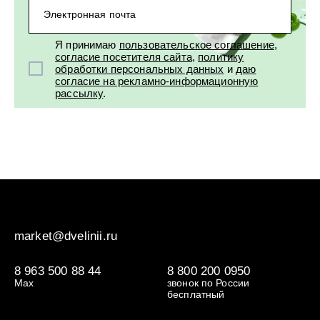
УХОД ЗА ПОЛОСТЬЮ РТА
Подарочный набор для волос
Крем для проб
лемной кожи ClioDerm
ALTAI BIO PREMIUM Зубная пас
Электронная почта
"Комплексный уход" Силапант
мультикомплекс 5 в 1 с витамин
УХОД ЗА ВОЛОСАМИ
CLIODERM
минералами Алтайбио
Я принимаю
пользовательское соглашение
,
Подарочный набор для волос
Крем для проб
согласие посетителя сайта
,
политику
"Комплексный уход" Силапант
обработки персональных данных
и
даю
согласие на рекламно-информационную
рассылку
.
market@dvelinii.ru
8 963 500 88 44
8 800 200 0950
Max
звонок по России
бесплатный