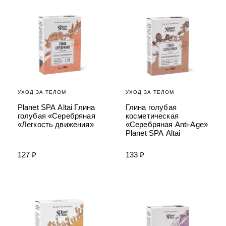
УХОД ЗА ПОЛОСТЬЮ РТА
Подарочный набор для волос
Крем для проб
лемной кожи ClioDerm
ALTAI BIO PREMIUM Зубная пас
"Комплексный уход" Силапант
мультикомплекс 5 в 1 с витамин
УХОД ЗА ВОЛОСАМИ
CLIODERM
минералами Алтайбио
Подарочный набор для волос
Крем для проб
"Комплексный уход" Силапант
УХОД ЗА ТЕЛОМ
УХОД ЗА ТЕЛОМ
Planet SPA Altai Глина
Глина голубая
голубая «Серебряная
косметическая
«Легкость движения»
«Серебряная Anti-Age»
Planet SPA Altai
127 ₽
133 ₽