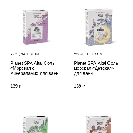
УХОД ЗА ПОЛОСТЬЮ РТА
Подарочный набор для волос
Крем для проб
лемной кожи ClioDerm
ALTAI BIO PREMIUM Зубная пас
"Комплексный уход" Силапант
мультикомплекс 5 в 1 с витамин
УХОД ЗА ВОЛОСАМИ
CLIODERM
минералами Алтайбио
Подарочный набор для волос
Крем для проб
"Комплексный уход" Силапант
УХОД ЗА ТЕЛОМ
УХОД ЗА ТЕЛОМ
Planet SPA Altai Соль
Planet SPA Altai Соль
«Морская с
морская «Детская»
минералами» для ванн
для ванн
139 ₽
139 ₽