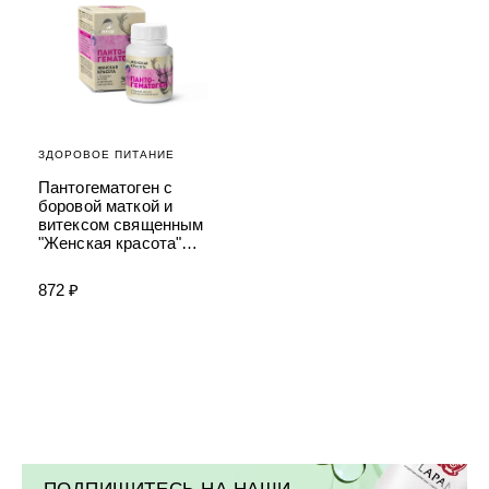
УХОД ЗА ПОЛОСТЬЮ РТА
Подарочный набор для волос
Крем для проб
лемной кожи ClioDerm
ALTAI BIO PREMIUM Зубная пас
"Комплексный уход" Силапант
мультикомплекс 5 в 1 с витамин
УХОД ЗА ВОЛОСАМИ
CLIODERM
минералами Алтайбио
Подарочный набор для волос
Крем для проб
"Комплексный уход" Силапант
ЗДОРОВОЕ ПИТАНИЕ
Пантогематоген с
боровой маткой и
витексом священным
"Женская красота"
Алтэя
872 ₽
ПОДПИШИТЕСЬ НА НАШИ