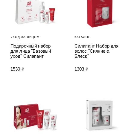
УХОД ЗА ПОЛОСТЬЮ РТА
Подарочный набор для волос
Крем для проб
лемной кожи ClioDerm
ALTAI BIO PREMIUM Зубная пас
"Комплексный уход" Силапант
мультикомплекс 5 в 1 с витамин
УХОД ЗА ВОЛОСАМИ
CLIODERM
минералами Алтайбио
Подарочный набор для волос
Крем для проб
"Комплексный уход" Силапант
УХОД ЗА ЛИЦОМ
КАТАЛОГ
Подарочный набор
Силапант Набор для
для лица "Базовый
волос "Сияние &
уход" Силапант
Блеск"
1530 ₽
1303 ₽