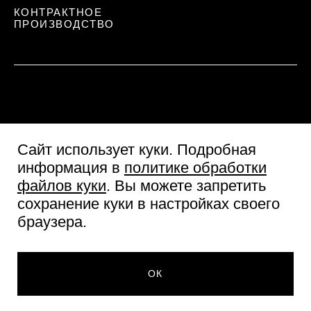
КОНТРАКТНОЕ
ПРОИЗВОДСТВО
Сайт использует куки
. Подробная
информация в
политике обработки
файлов куки
. Вы можете запретить
сохранение куки в настройках своего
Пользовательское соглашение
браузера.
Согласие посетителя сайта
Политика обработки персональных данных
© Две линии 2026
ОК