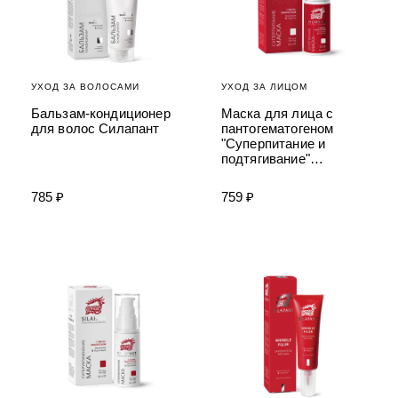
УХОД ЗА ВОЛОСАМИ
УХОД ЗА ЛИЦОМ
Бальзам-кондиционер
Маска для лица с
для волос Силапант
пантогематогеном
"Суперпитание и
подтягивание"
Силапант
785 ₽
759 ₽