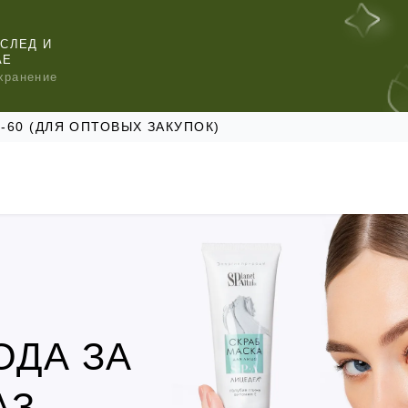
СЛЕД И
АЕ
хранение
47-60 (ДЛЯ ОПТОВЫХ ЗАКУПОК)
КОМЕНДУЕМ
КОМЕНДУЕМ
КОМЕНДУЕМ
ОДА ЗА
АЗ