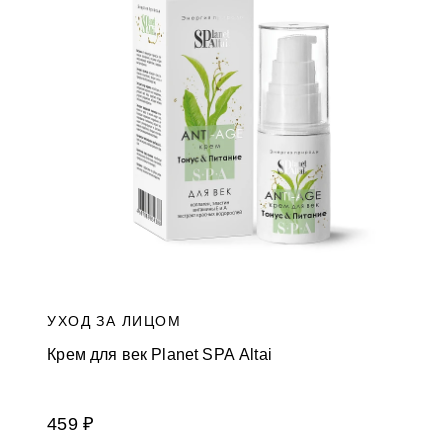
и
к
а
м
УХОД ЗА ЛИЦОМ
Крем для век Planet SPA Altai
459 ₽