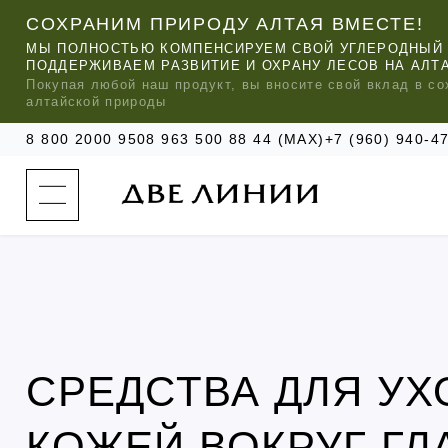
СОХРАНИМ ПРИРОДУ АЛТАЯ ВМЕСТЕ!
МЫ ПОЛНОСТЬЮ КОМПЕНСИРУЕМ СВОЙ УГЛЕРОДНЫЙ 
ПОДДЕРЖИВАЕМ РАЗВИТИЕ И ОХРАНУ ЛЕСОВ НА АЛТ
Покупая любой
наш
продукт, вы вносите свой вклад в со
алтайской природы
8 800 2000 950
8 963 500 88 44 (MAX)
+7 (960) 940-
к
а
т
а
л
о
г
о
к
о
м
п
МЫ РЕ
МЫ РЕ
МЫ РЕ
а
УХОД ЗА ВОЛОСАМИ
СИЛАПАНТ
КАТАЛОГ
н
СРЕДСТВА ДЛЯ УХ
и
и
УХОД ЗА ЛИЦОМ
АНТИСИЛЬВЕРИН
О КОМПАНИИ
б
ЧАСТО ИЩУТ
КОЖЕЙ ВОКРУГ ГЛ
р
е