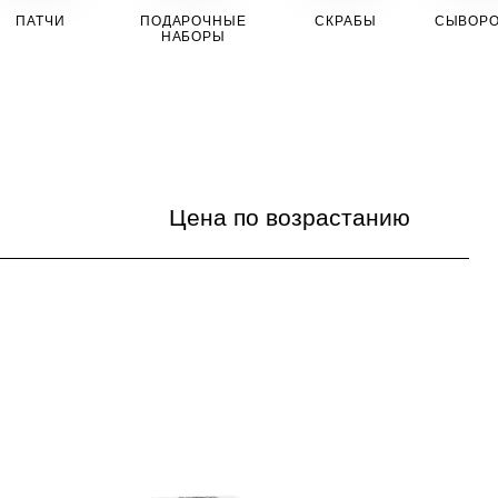
ПАТЧИ
ПОДАРОЧНЫЕ
СКРАБЫ
СЫВОРО
НАБОРЫ
Цена по возрастанию
По популярности
Цена по возрастанию
Цена по убыванию
По названию