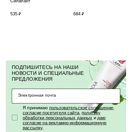
Силапант
УХОД ЗА ПОЛОСТЬЮ РТА
Подарочный набор для волос
Крем для проб
лемной кожи ClioDerm
ALTAI BIO PREMIUM Зубная пас
"Комплексный уход" Силапант
мультикомплекс 5 в 1 с витамин
535 ₽
684 ₽
УХОД ЗА ВОЛОСАМИ
CLIODERM
минералами Алтайбио
Подарочный набор для волос
Крем для проб
"Комплексный уход" Силапант
ПОДПИШИТЕСЬ НА НАШИ
НОВОСТИ И СПЕЦИАЛЬНЫЕ
ПРЕДЛОЖЕНИЯ
Электронная почта
Я принимаю
пользовательское соглашение
,
согласие посетителя сайта
,
политику
обработки персональных данных
и
даю
согласие на рекламно-информационную
рассылку
.