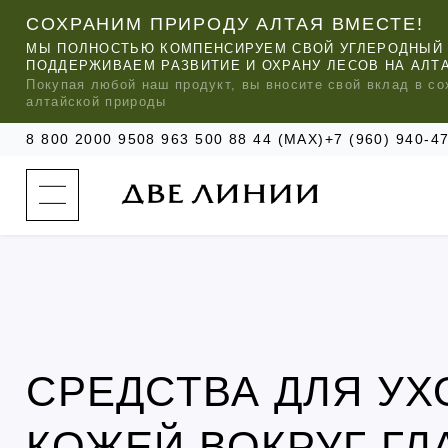
СОХРАНИМ ПРИРОДУ АЛТАЯ ВМЕСТЕ!
МЫ ПОЛНОСТЬЮ КОМПЕНСИРУЕМ СВОЙ УГЛЕРОДНЫЙ 
ПОДДЕРЖИВАЕМ РАЗВИТИЕ И ОХРАНУ ЛЕСОВ НА АЛТ
Покупая любой
наш
продукт, вы вносите свой вклад в со
алтайской природы
8 800 2000 950
8 963 500 88 44 (MAX)
+7 (960) 940-
к
а
т
а
л
о
г
о
к
о
м
п
МЫ РЕ
МЫ РЕ
МЫ РЕ
а
УХОД ЗА ВОЛОСАМИ
СИЛАПАНТ
КАТАЛОГ
н
СРЕДСТВА ДЛЯ УХ
и
и
УХОД ЗА ЛИЦОМ
АНТИСИЛЬВЕРИН
О КОМПАНИИ
б
ЧАСТО ИЩУТ
КОЖЕЙ ВОКРУГ ГЛ
р
е