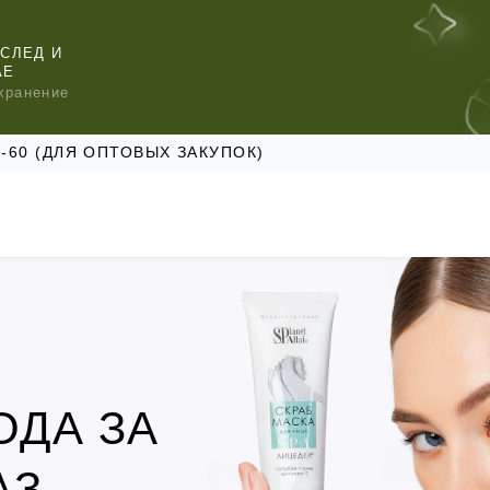
СЛЕД И
АЕ
хранение
47-60 (ДЛЯ ОПТОВЫХ ЗАКУПОК)
КОМЕНДУЕМ
КОМЕНДУЕМ
КОМЕНДУЕМ
ОДА ЗА
АЗ