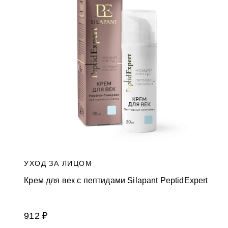
и
к
а
м
УХОД ЗА ЛИЦОМ
Крем для век с пептидами Silapant PeptidExpert
912 ₽