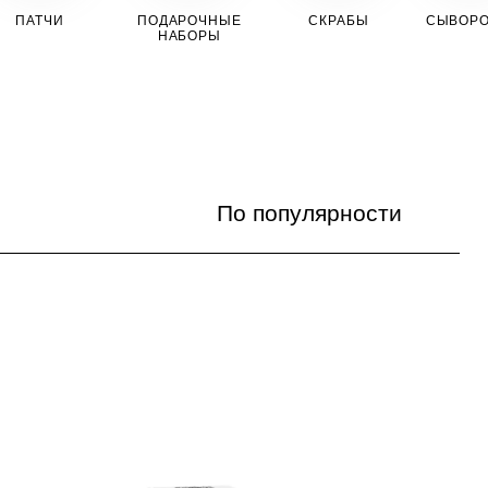
ПАТЧИ
ПОДАРОЧНЫЕ
СКРАБЫ
СЫВОРО
НАБОРЫ
По популярности
По популярности
Цена по возрастанию
Цена по убыванию
По названию