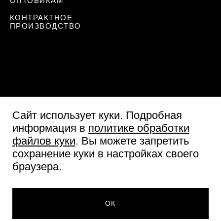
ОПТОВИКАМ
КОНТРАКТНОЕ
ПРОИЗВОДСТВО
Сайт использует куки
. Подробная
информация в
политике обработки
файлов куки
. Вы можете запретить
сохранение куки в настройках своего
Пользовательское соглашение
браузера.
Согласие посетителя сайта
Политика обработки персональных данных
999 ₽
© Две линии 2026
ДОБАВИТЬ В КОРЗИНУ
ОК