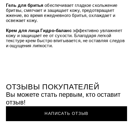
УХОД ЗА ПОЛОСТЬЮ РТА
Подарочный набор для волос
Крем для проб
Гель для бритья
обеспечивает гладкое скольжение
лемной кожи ClioDerm
ALTAI BIO PREMIUM Зубная пас
"Комплексный уход" Силапант
бритвы, смягчает и защищает кожу, предотвращает
мультикомплекс 5 в 1 с витамин
УХОД ЗА ВОЛОСАМИ
CLIODERM
жжение, во время ежедневного бритья, охлаждает и
минералами Алтайбио
Подарочный набор для волос
Крем для проб
освежает кожу.
"Комплексный уход" Силапант
Крем для лица Гидро-баланс
эффективно увлажняет
кожу и защищает ее от сухости. Благодаря легкой
текстуре крем быстро впитывается, не оставляя следов
и ощущения липкости.
ОТЗЫВЫ ПОКУПАТЕЛЕЙ
Вы можете стать первым, кто оставит
отзыв!
НАПИСАТЬ ОТЗЫВ