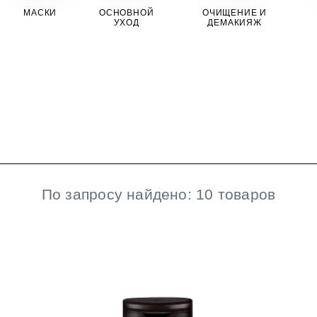
МАСКИ
ОСНОВНОЙ
ОЧИЩЕНИЕ И
УХОД
ДЕМАКИЯЖ
ста для деликатного
НОГАМИ
НОГАМИ
ия с вулканическим
ый фитокомплекс для
микрогранулами
ый фитокомплекс для
По запросу найдено: 10 товаров
ожей рук и ног Силапант
ожей рук и ног Силапант