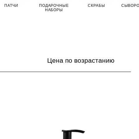
ПАТЧИ
ПОДАРОЧНЫЕ
СКРАБЫ
СЫВОРО
НАБОРЫ
Цена по возрастанию
По популярности
Цена по возрастанию
Цена по убыванию
По названию