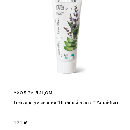
и
к
а
м
УХОД ЗА ЛИЦОМ
Гель для умывания "Шалфей и алоэ" Алтайбио
171 ₽