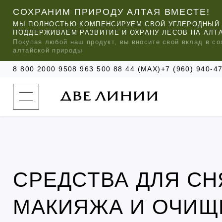
СОХРАНИМ ПРИРОДУ АЛТАЯ ВМЕСТЕ!
МЫ ПОЛНОСТЬЮ КОМПЕНСИРУЕМ СВОЙ УГЛЕРОДНЫЙ 
ПОДДЕРЖИВАЕМ РАЗВИТИЕ И ОХРАНУ ЛЕСОВ НА АЛТ
Покупая любой
наш
продукт, вы вносите свой вклад в со
алтайской природы
8 800 2000 950
8 963 500 88 44 (MAX)
+7 (960) 940-
к
а
т
а
л
о
г
о
к
о
м
п
СРЕДСТВА ДЛЯ СН
МЫ РЕ
МЫ РЕ
МЫ РЕ
а
УХОД ЗА ВОЛОСАМИ
СИЛАПАНТ
КАТАЛОГ
н
и
и
МАКИЯЖА И ОЧИЩ
УХОД ЗА ЛИЦОМ
АНТИСИЛЬВЕРИН
О КОМПАНИИ
б
ЧАСТО ИЩУТ
р
е