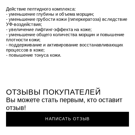
УХОД ЗА ПОЛОСТЬЮ РТА
Подарочный набор для волос
Крем для проб
лемной кожи ClioDerm
ALTAI BIO PREMIUM Зубная пас
Действие пептидного комплекса:
"Комплексный уход" Силапант
мультикомплекс 5 в 1 с витамин
- уменьшение глубины и объема морщин;
УХОД ЗА ВОЛОСАМИ
CLIODERM
минералами Алтайбио
- уменьшение грубости кожи (гиперкератоза) вследствие
Подарочный набор для волос
Крем для проб
УФ-воздействия;
"Комплексный уход" Силапант
- увеличение лифтинг-эффекта на коже;
- уменьшение общего количества морщин и повышение
плотности кожи;
- поддерживание и активирование восстанавливающих
процессов в коже;
- повышение тонуса кожи.
ОТЗЫВЫ ПОКУПАТЕЛЕЙ
Вы можете стать первым, кто оставит
отзыв!
НАПИСАТЬ ОТЗЫВ