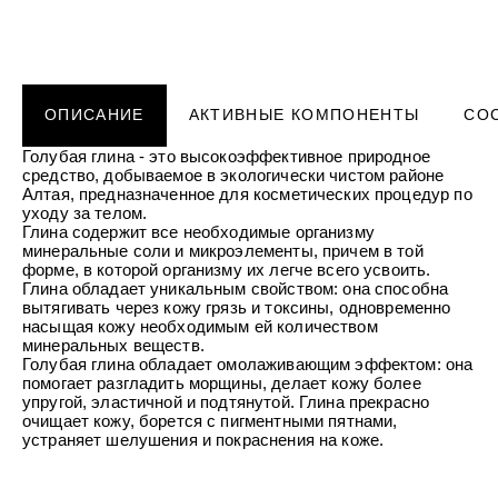
УХОД ЗА ПОЛОСТЬЮ РТА
Подарочный набор для волос
Крем для проб
лемной кожи ClioDerm
ALTAI BIO PREMIUM Зубная пас
"Комплексный уход" Силапант
мультикомплекс 5 в 1 с витамин
УХОД ЗА ВОЛОСАМИ
CLIODERM
минералами Алтайбио
Подарочный набор для волос
Крем для проб
"Комплексный уход" Силапант
ОПИСАНИЕ
АКТИВНЫЕ КОМПОНЕНТЫ
СО
Голубая глина - это высокоэффективное природное
средство, добываемое в экологически чистом районе
Алтая, предназначенное для косметических процедур по
уходу за телом.
Глина содержит все необходимые организму
минеральные соли и микроэлементы, причем в той
форме, в которой организму их легче всего усвоить.
Глина обладает уникальным свойством: она способна
вытягивать через кожу грязь и токсины, одновременно
насыщая кожу необходимым ей количеством
минеральных веществ.
Голубая глина обладает омолаживающим эффектом: она
помогает разгладить морщины, делает кожу более
упругой, эластичной и подтянутой. Глина прекрасно
очищает кожу, борется с пигментными пятнами,
устраняет шелушения и покраснения на коже.