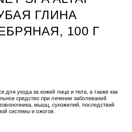
УБАЯ ГЛИНА
ЕБРЯНАЯ, 100 Г
УХОД ЗА ПОЛОСТЬЮ РТА
CLIODERM
УХОД ЗА ПОЛОСТЬЮ РТА
ожи
йствия
ожи
ALTAI BIO PREMIUM Зубная паста
Крем для проблемной кожи
ALTAI BIO PREMIUM Зубная паста
мультикомплекс 5 в 1 с
ClioDerm
мультикомплекс 5 в 1 с
я для ухода за кожей лица и тела, а также как
витаминами и минералами
витаминами и минералами
льное средство при лечении заболеваний
Алтайбио
Алтайбио
позвоночника, мышц, сухожилий, последствий
ной системы и ожогов.