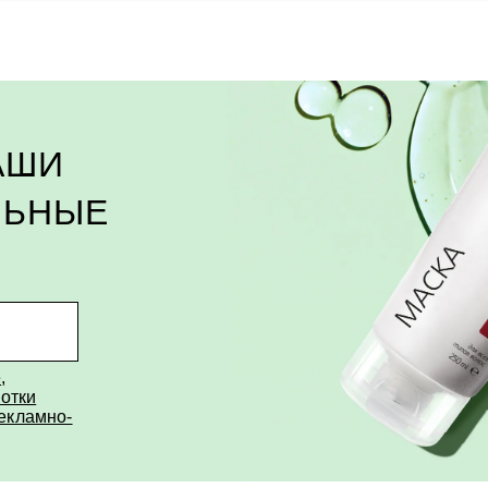
АШИ
ЛЬНЫЕ
е
,
отки
рекламно-