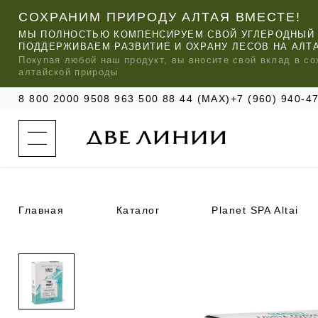
СОХРАНИМ ПРИРОДУ АЛТАЯ ВМЕСТЕ!
МЫ ПОЛНОСТЬЮ КОМПЕНСИРУЕМ СВОЙ УГЛЕРОДНЫЙ 
ПОДДЕРЖИВАЕМ РАЗВИТИЕ И ОХРАНУ ЛЕСОВ НА АЛТ
Покупая любой
наш
продукт, вы вносите свой вклад в со
алтайской природы
8 800 2000 950
8 963 500 88 44 (MAX)
+7 (960) 940-
к
а
т
а
л
о
г
о
Главная
Каталог
Planet SPA Altai
к
о
м
п
МЫ РЕ
МЫ РЕ
МЫ РЕ
а
УХОД ЗА ВОЛОСАМИ
СИЛАПАНТ
КАТАЛОГ
н
и
и
УХОД ЗА ЛИЦОМ
АНТИСИЛЬВЕРИН
О КОМПАНИИ
б
ЧАСТО ИЩУТ
р
е