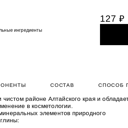
127 ₽
льные ингредиенты
ста для деликатного
НОГАМИ
НОГАМИ
ия с вулканическим
ый фитокомплекс для
микрогранулами
ый фитокомплекс для
ожей рук и ног Силапант
ожей рук и ног Силапант
ПОНЕНТЫ
СОСТАВ
СПОСОБ 
и чистом районе Алтайского края и обладае
менение в косметологии.
 минеральных элементов природного
 глины: