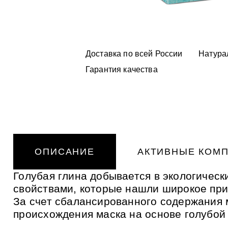
ь
и
ПОДАРОЧНЫЕ НАБОРЫ
К
о
н
т
БАД
р
Доставка по всей России
Натура
а
к
ОТ БОРОДАВОК И
т
Гарантия качества
ПАПИЛЛОМ
н
о
е
АЛТАЙБИО
п
Зубная па
р
УХОД ЗА 
УХОД ЗА 
о
отбеливан
и
Подарочн
пеплом и 
Подарочн
з
в
ухода за к
Алтайбио
ухода за к
о
ОПИСАНИЕ
АКТИВНЫЕ КОМ
д
с
т
Голубая глина добывается в экологическ
в
о
свойствами, которые нашли широкое при
о
п
За счет сбалансированного содержания
т
происхождения маска на основе голубой
о
в