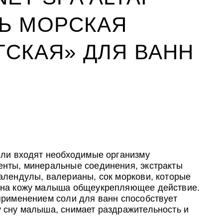
Ь МОРСКАЯ
ТСКАЯ» ДЛЯ ВАНН
УХОД ЗА ПОЛОСТЬЮ РТА
CLIODERM
УХОД ЗА ПОЛОСТЬЮ РТА
ожи
йствия
ожи
ALTAI BIO PREMIUM Зубная паста
Крем для проблемной кожи
ALTAI BIO PREMIUM Зубная паста
мультикомплекс 5 в 1 с
ClioDerm
мультикомплекс 5 в 1 с
оли входят необходимые организму
витаминами и минералами
витаминами и минералами
нты, минеральные соединения, экстракты
Алтайбио
Алтайбио
алендулы, валерианы, сок моркови, которые
 на кожу малыша общеукрепляющее действие.
применением соли для ванн способствует
 сну малыша, снимает раздражительность и
ь.