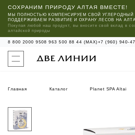
СОХРАНИМ ПРИРОДУ АЛТАЯ ВМЕСТЕ!
МЫ ПОЛНОСТЬЮ КОМПЕНСИРУЕМ СВОЙ УГЛЕРОДНЫЙ 
ПОДДЕРЖИВАЕМ РАЗВИТИЕ И ОХРАНУ ЛЕСОВ НА АЛТ
Покупая любой
наш
продукт, вы вносите свой вклад в со
алтайской природы
8 800 2000 950
8 963 500 88 44 (MAX)
+7 (960) 940-
к
а
т
а
л
о
г
о
Главная
Каталог
Planet SPA Altai
к
о
м
п
МЫ РЕ
МЫ РЕ
МЫ РЕ
а
УХОД ЗА ВОЛОСАМИ
СИЛАПАНТ
КАТАЛОГ
н
и
и
УХОД ЗА ЛИЦОМ
АНТИСИЛЬВЕРИН
О КОМПАНИИ
б
ЧАСТО ИЩУТ
р
е