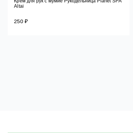
Крем для рук с мумиё Рукодельница Planet SPA
Altai
250 ₽