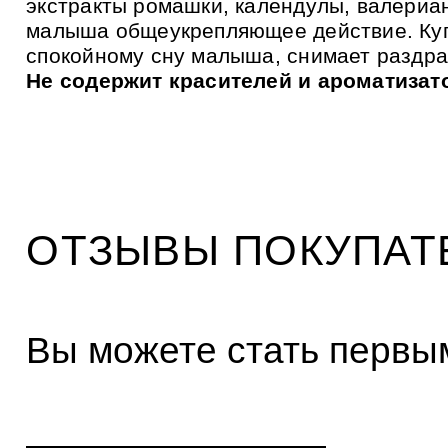
экстракты ромашки, календулы, валериан
и
к
малыша общеукрепляющее действие. Куп
а
м
спокойному сну малыша, снимает раздра
Не содержит красителей и ароматизат
ОТЗЫВЫ ПОКУПАТ
Вы можете стать первым