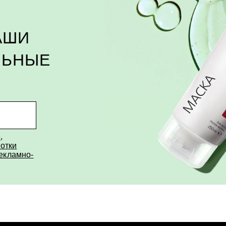
АШИ
ЛЬНЫЕ
е
,
отки
рекламно-