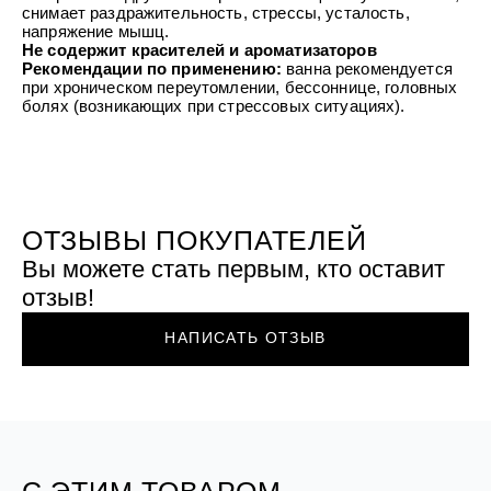
УХОД ЗА ПОЛОСТЬЮ РТА
снимает раздражительность, стрессы, усталость,
Подарочный набор для волос
Крем для проб
лемной кожи ClioDerm
ALTAI BIO PREMIUM Зубная пас
напряжение мышц.
"Комплексный уход" Силапант
мультикомплекс 5 в 1 с витамин
Не содержит красителей и ароматизаторов
УХОД ЗА ВОЛОСАМИ
CLIODERM
минералами Алтайбио
Рекомендации по применению:
ванна рекомендуется
Подарочный набор для волос
Крем для проб
при хроническом переутомлении, бессоннице, головных
"Комплексный уход" Силапант
болях (возникающих при стрессовых ситуациях).
ОТЗЫВЫ ПОКУПАТЕЛЕЙ
Вы можете стать первым, кто оставит
отзыв!
НАПИСАТЬ ОТЗЫВ
С ЭТИМ ТОВАРОМ