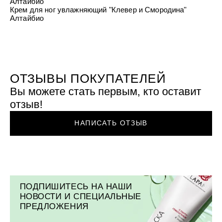
Алтайбио
УХОД ЗА ПОЛОСТЬЮ РТА
Подарочный набор для волос
Крем для проб
Крем для ног увлажняющий "Клевер и Смородина"
лемной кожи ClioDerm
ALTAI BIO PREMIUM Зубная пас
"Комплексный уход" Силапант
Алтайбио
мультикомплекс 5 в 1 с витамин
УХОД ЗА ВОЛОСАМИ
CLIODERM
минералами Алтайбио
Подарочный набор для волос
Крем для проб
"Комплексный уход" Силапант
ОТЗЫВЫ ПОКУПАТЕЛЕЙ
Вы можете стать первым, кто оставит
отзыв!
НАПИСАТЬ ОТЗЫВ
ПОДПИШИТЕСЬ НА НАШИ
НОВОСТИ И СПЕЦИАЛЬНЫЕ
ПРЕДЛОЖЕНИЯ