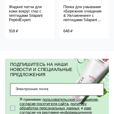
Жидкие патчи для
Пенка для умывания
кожи вокруг глаз с
«Бережное очищение
пептидами Silapant
& Увлажнение» с
PeptidExpert
пептидами Silapant
PeptidExpert
918 ₽
648 ₽
ПОДПИШИТЕСЬ НА НАШИ
НОВОСТИ И СПЕЦИАЛЬНЫЕ
ПРЕДЛОЖЕНИЯ
Электронная почта
Я принимаю
пользовательское соглашение
,
согласие посетителя сайта
,
политику
обработки персональных данных
и
даю
согласие на рекламно-информационную