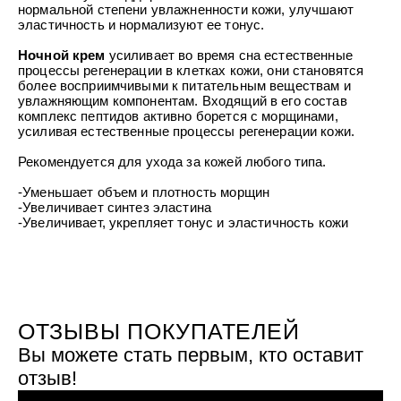
УХОД ЗА ПОЛОСТЬЮ РТА
нормальной степени увлажненности кожи, улучшают
Подарочный набор для волос
Крем для проб
лемной кожи ClioDerm
ALTAI BIO PREMIUM Зубная пас
эластичность и нормализуют ее тонус.
"Комплексный уход" Силапант
мультикомплекс 5 в 1 с витамин
УХОД ЗА ВОЛОСАМИ
CLIODERM
минералами Алтайбио
Ночной крем
усиливает во время сна естественные
Подарочный набор для волос
Крем для проб
процессы регенерации в клетках кожи, они становятся
"Комплексный уход" Силапант
более восприимчивыми к питательным веществам и
увлажняющим компонентам. Входящий в его состав
комплекс пептидов активно борется с морщинами,
усиливая естественные процессы регенерации кожи.
Рекомендуется для ухода за кожей любого типа.
-Уменьшает объем и плотность морщин
-Увеличивает синтез эластина
-Увеличивает, укрепляет тонус и эластичность кожи
ОТЗЫВЫ ПОКУПАТЕЛЕЙ
Вы можете стать первым, кто оставит
отзыв!