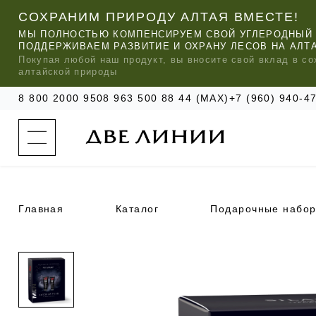
СОХРАНИМ ПРИРОДУ АЛТАЯ ВМЕСТЕ!
МЫ ПОЛНОСТЬЮ КОМПЕНСИРУЕМ СВОЙ УГЛЕРОДНЫЙ 
ПОДДЕРЖИВАЕМ РАЗВИТИЕ И ОХРАНУ ЛЕСОВ НА АЛТ
Покупая любой
наш
продукт, вы вносите свой вклад в со
алтайской природы
8 800 2000 950
8 963 500 88 44 (MAX)
+7 (960) 940-
к
а
т
а
л
о
г
о
Главная
Каталог
Подарочные набо
к
о
м
п
МЫ РЕ
МЫ РЕ
МЫ РЕ
а
УХОД ЗА ВОЛОСАМИ
СИЛАПАНТ
КАТАЛОГ
н
и
и
УХОД ЗА ЛИЦОМ
АНТИСИЛЬВЕРИН
О КОМПАНИИ
б
ЧАСТО ИЩУТ
р
е