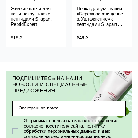
Жидкие патчи для
Пенка для умывания
кожи вокруг глаз с
«Бережное очищение
пептидами Silapant
& Увлажнение» с
PeptidExpert
пептидами Silapant
PeptidExpert
918 ₽
648 ₽
ПОДПИШИТЕСЬ НА НАШИ
НОВОСТИ И СПЕЦИАЛЬНЫЕ
ПРЕДЛОЖЕНИЯ
Электронная почта
Я принимаю
пользовательское соглашение
,
согласие посетителя сайта
,
политику
обработки персональных данных
и
даю
согласие на рекламно-информационную