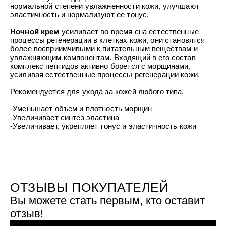
УХОД ЗА ПОЛОСТЬЮ РТА
нормальной степени увлажненности кожи, улучшают
Подарочный набор для волос
Крем для проб
лемной кожи ClioDerm
ALTAI BIO PREMIUM Зубная пас
эластичность и нормализуют ее тонус.
"Комплексный уход" Силапант
мультикомплекс 5 в 1 с витамин
УХОД ЗА ВОЛОСАМИ
CLIODERM
минералами Алтайбио
Ночной крем
усиливает во время сна естественные
Подарочный набор для волос
Крем для проб
процессы регенерации в клетках кожи, они становятся
"Комплексный уход" Силапант
более восприимчивыми к питательным веществам и
увлажняющим компонентам. Входящий в его состав
комплекс пептидов активно борется с морщинами,
усиливая естественные процессы регенерации кожи.
Рекомендуется для ухода за кожей любого типа.
-Уменьшает объем и плотность морщин
-Увеличивает синтез эластина
-Увеличивает, укрепляет тонус и эластичность кожи
ОТЗЫВЫ ПОКУПАТЕЛЕЙ
Вы можете стать первым, кто оставит
отзыв!