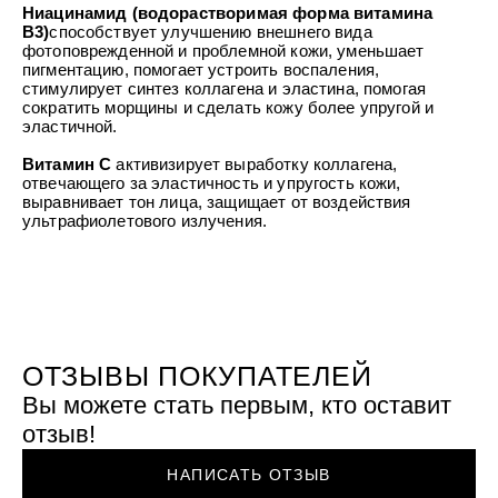
УХОД ЗА ПОЛОСТЬЮ РТА
Ниацинамид
(водорастворимая форма витамина
Подарочный набор для волос
Крем для проб
лемной кожи ClioDerm
ALTAI BIO PREMIUM Зубная пас
B3)
способствует улучшению внешнего вида
"Комплексный уход" Силапант
мультикомплекс 5 в 1 с витамин
фотоповрежденной и проблемной кожи, уменьшает
УХОД ЗА ВОЛОСАМИ
CLIODERM
минералами Алтайбио
пигментацию, помогает устроить воспаления,
Подарочный набор для волос
Крем для проб
стимулирует синтез коллагена и эластина, помогая
"Комплексный уход" Силапант
сократить морщины и сделать кожу более упругой и
эластичной.
Витамин С
активизирует выработку коллагена,
отвечающего за эластичность и упругость кожи,
выравнивает тон лица, защищает от воздействия
ультрафиолетового излучения.
ОТЗЫВЫ ПОКУПАТЕЛЕЙ
Вы можете стать первым, кто оставит
отзыв!
НАПИСАТЬ ОТЗЫВ