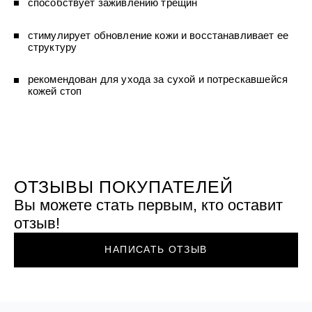
способствует заживлению трещин
УХОД ЗА ПОЛОСТЬЮ РТА
Подарочный набор для волос
Крем для проб
лемной кожи ClioDerm
ALTAI BIO PREMIUM Зубная пас
"Комплексный уход" Силапант
мультикомплекс 5 в 1 с витамин
УХОД ЗА ВОЛОСАМИ
CLIODERM
стимулирует обновление кожи и восстанавливает ее
минералами Алтайбио
Подарочный набор для волос
Крем для проб
структуру
"Комплексный уход" Силапант
рекомендован для ухода за сухой и потрескавшейся
кожей стоп
ОТЗЫВЫ ПОКУПАТЕЛЕЙ
Вы можете стать первым, кто оставит
отзыв!
НАПИСАТЬ ОТЗЫВ