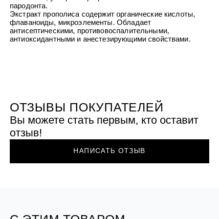
УХОД ЗА ПОЛОСТЬЮ РТА
пародонта.
Подарочный набор для волос
Крем для проб
лемной кожи ClioDerm
ALTAI BIO PREMIUM Зубная пас
Экстракт прополиса содержит органические кислоты,
"Комплексный уход" Силапант
мультикомплекс 5 в 1 с витамин
флаваноиды, микроэлементы. Обладает
УХОД ЗА ВОЛОСАМИ
CLIODERM
минералами Алтайбио
антисептическими, противовоспалительными,
Подарочный набор для волос
Крем для проб
антиоксидантными и анестезирующими свойствами.
"Комплексный уход" Силапант
ОТЗЫВЫ ПОКУПАТЕЛЕЙ
Вы можете стать первым, кто оставит
отзыв!
НАПИСАТЬ ОТЗЫВ
С ЭТИМ ТОВАРОМ