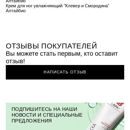
Алтайбио
УХОД ЗА ПОЛОСТЬЮ РТА
Подарочный набор для волос
Крем для проб
Крем для ног увлажняющий "Клевер и Смородина"
лемной кожи ClioDerm
ALTAI BIO PREMIUM Зубная пас
"Комплексный уход" Силапант
Алтайбио
мультикомплекс 5 в 1 с витамин
УХОД ЗА ВОЛОСАМИ
CLIODERM
минералами Алтайбио
Подарочный набор для волос
Крем для проб
"Комплексный уход" Силапант
ОТЗЫВЫ ПОКУПАТЕЛЕЙ
Вы можете стать первым, кто оставит
отзыв!
НАПИСАТЬ ОТЗЫВ
ПОДПИШИТЕСЬ НА НАШИ
НОВОСТИ И СПЕЦИАЛЬНЫЕ
ПРЕДЛОЖЕНИЯ