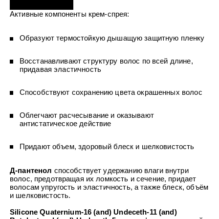
УХОД ЗА ПОЛОСТЬЮ РТА
Подарочный набор для волос
Крем для проб
лемной кожи ClioDerm
ALTAI BIO PREMIUM Зубная пас
Активные компоненты крем-спрея:
"Комплексный уход" Силапант
мультикомплекс 5 в 1 с витамин
УХОД ЗА ВОЛОСАМИ
CLIODERM
минералами Алтайбио
Подарочный набор для волос
Крем для проб
Образуют термостойкую дышащую защитную пленку
"Комплексный уход" Силапант
Восстанавливают структуру волос по всей длине,
придавая эластичность
Способствуют сохранению цвета окрашенных волос
Облегчают расчесывание и оказывают
антистатическое действие
Придают объем, здоровый блеск и шелковистость
Д-пантенол
способствует удержанию влаги внутри
волос, предотвращая их ломкость и сечение, придает
волосам упругость и эластичность, а также блеск, объём
и шелковистость.
Silicone Quaternium-16 (and) Undeceth-11 (and)