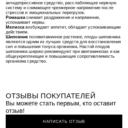
УХОД ЗА ПОЛОСТЬЮ РТА
антидепрессивное средство, расслабляющее нервную
Подарочный набор для волос
Крем для проб
лемной кожи ClioDerm
ALTAI BIO PREMIUM Зубная пас
систему и снимающее чрезмерное напряжение после
"Комплексный уход" Силапант
мультикомплекс 5 в 1 с витамин
стрессов и эмоциональных перегрузок.
УХОД ЗА ВОЛОСАМИ
CLIODERM
минералами Алтайбио
Ромашка
снимает раздражение и напряжение,
Подарочный набор для волос
Крем для проб
успокаивает нервы.
"Комплексный уход" Силапант
Мелисса
возбуждает аппетит, обладает успокаивающим
действием.
Шиповник
поливитаминное растение, плоды шиповника
являются одним из лучших средств для восстановления
сил и повышения тонуса организма. Настой плодов
шиповника широко рекомендуют при авитаминозах и как
общеукрепляющее и повышающее сопротивляемость
организма средство.
ОТЗЫВЫ ПОКУПАТЕЛЕЙ
Вы можете стать первым, кто оставит
отзыв!
НАПИСАТЬ ОТЗЫВ