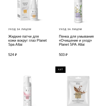
УХОД ЗА ПОЛОСТЬЮ РТА
Подарочный набор для волос
Крем для проб
лемной кожи ClioDerm
ALTAI BIO PREMIUM Зубная пас
"Комплексный уход" Силапант
мультикомплекс 5 в 1 с витамин
УХОД ЗА ВОЛОСАМИ
CLIODERM
минералами Алтайбио
Подарочный набор для волос
Крем для проб
"Комплексный уход" Силапант
УХОД ЗА ЛИЦОМ
УХОД ЗА ЛИЦОМ
Жидкие патчи для
Пенка для умывания
кожи вокруг глаз Planet
«Очищение и уход»
Spa Altai
Planet SPA Altai
524 ₽
503 ₽
ХИТ