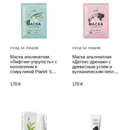
УХОД ЗА ЛИЦОМ
УХОД ЗА ЛИЦОМ
Маска альгинатная
Маска альгинатная
«Лифтинг-упругость» с
«Детокс-дренаж» с
коллагеном и
древесным углём и
спирулиной Planet SPA
вулканическим пеплом
Altai
Planet SPA Altai
170 ₽
170 ₽