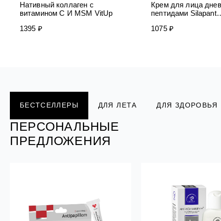
Нативный коллаген с
Крем для лица днев
витамином C И MSM VitUp
пептидами Silapant
PeptidExpert
1395 ₽
1075 ₽
ПЕРСОНАЛЬНЫЕ
ПЕРСОНАЛЬНЫЕ
ПЕРСОНАЛЬНЫЕ
ПЕРСОНАЛЬНЫЕ
ПЕРСОНАЛЬНЫЕ
БЕСТСЕЛЛЕРЫ
ДЛЯ ЛЕТА
ДЛЯ ЗДОРОВЬЯ
ПРЕДЛОЖЕНИЯ
ПРЕДЛОЖЕНИЯ
ПРЕДЛОЖЕНИЯ
ПРЕДЛОЖЕНИЯ
ПРЕДЛОЖЕНИЯ
ПЕРСОНАЛЬНЫЕ
ПРЕДЛОЖЕНИЯ
РАСПРОДАЖ
А