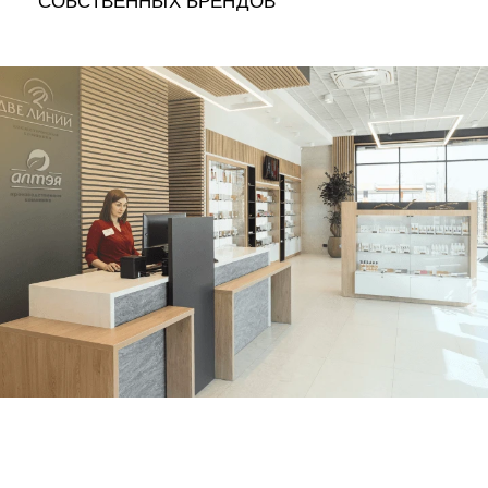
СОБСТВЕННЫХ БРЕНДОВ
УХОД ЗА ПОЛОСТЬЮ РТА
Подарочный набор для волос
Крем для проб
лемной кожи ClioDerm
ALTAI BIO PREMIUM Зубная пас
"Комплексный уход" Силапант
мультикомплекс 5 в 1 с витамин
УХОД ЗА ВОЛОСАМИ
CLIODERM
минералами Алтайбио
Подарочный набор для волос
Крем для проб
"Комплексный уход" Силапант