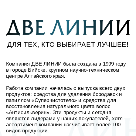
PLANET SPA ALTAI КРЕМ ДЛЯ НОГ ПРОТИВ
в
ТРЕЩИН СМЯГЧАЮЩИЙ С МУМИЁ
и
УХОД ДЛЯ МУЖЧИН
АЛТЭЯ
НОВИНКИ
н
СИЛАПАНТ ПЕНКА ДЛЯ УМЫВАНИЯ
к
и
Р
БОРЬБА С СЕДИНОЙ
PEPTIDEXPERT
РАСПРОДАЖА
а
ЖИДКИЕ ПАТЧИ ДЛЯ КОЖИ ВОКРУГ ГЛАЗ С
с
ПЕПТИДАМИ «SILAPANT»
п
ДОМАШНЯЯ АПТЕЧКА
ОБЕРЕГЪ
АКЦИИ
р
ДЛЯ ТЕХ, КТО ВЫБИРАЕТ ЛУЧШЕЕ!
о
д
а
ЗДОРОВОЕ ПИТАНИЕ
РИКИ ТИКИ
СТАТЬИ
ж
Компания ДВЕ ЛИНИИ была создана в 1999 году
а
а
в городе Бийске, крупном научно-техническом
УХОД ЗА ПОЛОСТЬЮ РТА
VITUP
к
КОНТРАКТНОЕ ПРОИЗВОДСТВО
центре Алтайского края.
ц
и
и
ДЕТСКАЯ СЕРИЯ
CLIODERM
ОПТОВИКАМ
Работа компании началась с выпуска всего двух
с
т
продуктов: средства для удаления бородавок и
а
папиллом «Суперчистотело» и средства для
т
ПОДАРОЧНЫЕ НАБОРЫ
ДОСТАВКА
восстановления натурального цвета волос
ь
ЬЮ РТА
УХОД ЗА РУКАМИ
УХОД ЗА ПОЛОСТЬЮ РТА
и
«Антисильверин». Эти продукты и сегодня
ЛИЧНЫЙ КАБИНЕТ
 рук Planet SPA Altai
"Кедр-Пихта", профилактика
Подарочный набор для ухода за
Зубная паста "Мумиё-Зверобой",
К
БАД
ГДЕ КУПИТЬ
являются лидерами у наших покупателей, хотя
лтайбио
ногами с алтайским мумиё Planet 
комплексный уход Алтайбио
о
н
ассортимент компании насчитывает более 100
т
видов продукции.
р
МЫ РЕКОМЕНДУЕМ
ОТ БОРОДАВОК И ПАПИЛЛОМ
ВАКАНСИИ
а