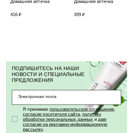
УХОД ЗА ПОЛОСТЬЮ РТА
Домашняя аптечка
Домашняя аптечка
Подарочный набор для волос
Крем для проб
лемной кожи ClioDerm
ALTAI BIO PREMIUM Зубная пас
"Комплексный уход" Силапант
мультикомплекс 5 в 1 с витамин
416 ₽
399 ₽
УХОД ЗА ВОЛОСАМИ
CLIODERM
минералами Алтайбио
Подарочный набор для волос
Крем для проб
"Комплексный уход" Силапант
ПОДПИШИТЕСЬ НА НАШИ
НОВОСТИ И СПЕЦИАЛЬНЫЕ
ПРЕДЛОЖЕНИЯ
Электронная почта
Я принимаю
пользовательское соглашение
,
согласие посетителя сайта
,
политику
обработки персональных данных
и
даю
согласие на рекламно-информационную
рассылку
.