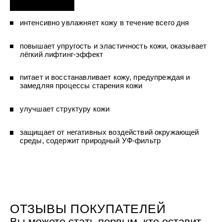
УХОД ЗА ПОЛОСТЬЮ РТА
Подарочный набор для волос
Крем для проб
лемной кожи ClioDerm
ALTAI BIO PREMIUM Зубная пас
"Комплексный уход" Силапант
мультикомплекс 5 в 1 с витамин
интенсивно увлажняет кожу в течение всего дня
УХОД ЗА ВОЛОСАМИ
CLIODERM
минералами Алтайбио
Подарочный набор для волос
Крем для проб
"Комплексный уход" Силапант
повышает упругость и эластичность кожи, оказывает
лёгкий лифтинг-эффект
питает и восстанавливает кожу, предупреждая и
замедляя процессы старения кожи
улучшает структуру кожи
защищает от негативных воздействий окружающей
среды, содержит природный УФ-фильтр
ОТЗЫВЫ ПОКУПАТЕЛЕЙ
Вы можете стать первым, кто оставит