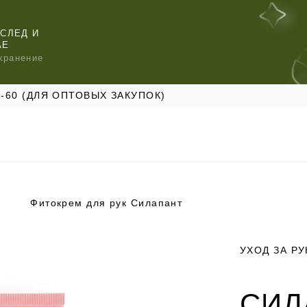
СЛЕД И
АЕ
хранение
47-60 (ДЛЯ ОПТОВЫХ ЗАКУПОК)
Фитокрем для рук Силапант
КОМЕНДУЕМ
КОМЕНДУЕМ
КОМЕНДУЕМ
УХОД ЗА Р
СИЛ