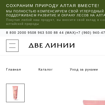
СОХРАНИМ ПРИРОДУ АЛТАЯ ВМЕСТЕ!
МЫ ПОЛНОСТЬЮ КОМПЕНСИРУЕМ СВОЙ УГЛЕРОДНЫЙ 
ПОДДЕРЖИВАЕМ РАЗВИТИЕ И ОХРАНУ ЛЕСОВ НА АЛТ
Покупая любой
наш
продукт, вы вносите свой вклад в со
алтайской природы
8 800 2000 950
8 963 500 88 44 (MAX)
+7 (960) 940-
к
а
т
а
л
о
г
о
Главная
Каталог
Уход за руками
к
о
м
п
МЫ РЕ
МЫ РЕ
МЫ РЕ
а
УХОД ЗА ВОЛОСАМИ
СИЛАПАНТ
КАТАЛОГ
н
и
и
УХОД ЗА ЛИЦОМ
АНТИСИЛЬВЕРИН
О КОМПАНИИ
б
ЧАСТО ИЩУТ
р
е