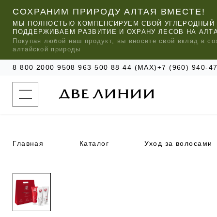
СОХРАНИМ ПРИРОДУ АЛТАЯ ВМЕСТЕ!
МЫ ПОЛНОСТЬЮ КОМПЕНСИРУЕМ СВОЙ УГЛЕРОДНЫЙ 
ПОДДЕРЖИВАЕМ РАЗВИТИЕ И ОХРАНУ ЛЕСОВ НА АЛТ
Покупая любой
наш
продукт, вы вносите свой вклад в со
алтайской природы
8 800 2000 950
8 963 500 88 44 (MAX)
+7 (960) 940-
к
а
т
а
л
о
г
о
Главная
Каталог
Уход за волосами
к
о
м
п
МЫ РЕ
МЫ РЕ
МЫ РЕ
а
УХОД ЗА ВОЛОСАМИ
СИЛАПАНТ
КАТАЛОГ
н
и
и
УХОД ЗА ЛИЦОМ
АНТИСИЛЬВЕРИН
О КОМПАНИИ
б
ЧАСТО ИЩУТ
р
е