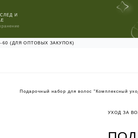
СЛЕД И
АЕ
хранение
47-60 (ДЛЯ ОПТОВЫХ ЗАКУПОК)
КОМЕНДУЕМ
КОМЕНДУЕМ
КОМЕНДУЕМ
УХОД ЗА В
ПОД