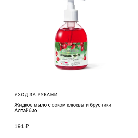
и
к
а
м
УХОД ЗА РУКАМИ
Жидкое мыло с соком клюквы и брусники
Алтайбио
191 ₽