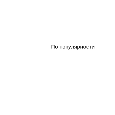
По популярности
По популярности
Цена по возрастанию
Цена по убыванию
По названию