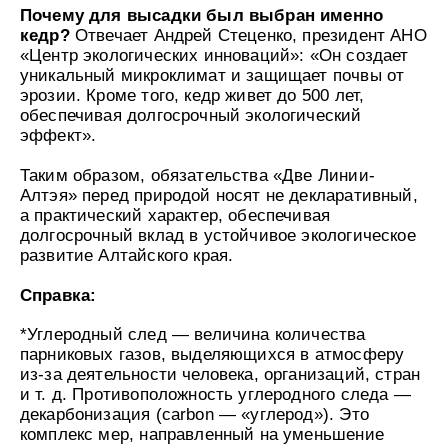
УХОД ЗА ПОЛОСТЬЮ РТА
Почему для высадки был выбран именно
Подарочный набор для волос
Крем для проб
лемной кожи ClioDerm
ALTAI BIO PREMIUM Зубная пас
"Комплексный уход" Силапант
кедр?
Отвечает Андрей Стеценко, президент АНО
мультикомплекс 5 в 1 с витамин
УХОД ЗА ВОЛОСАМИ
CLIODERM
«Центр экологических инноваций»: «Он создает
минералами Алтайбио
Подарочный набор для волос
Крем для проб
уникальный микроклимат и защищает почвы от
"Комплексный уход" Силапант
эрозии. Кроме того, кедр живет до 500 лет,
обеспечивая долгосрочный экологический
эффект».
Таким образом, обязательства «Две Линии-
Алтэя» перед природой носят не декларативный,
а практический характер, обеспечивая
долгосрочный вклад в устойчивое экологическое
развитие Алтайского края.
Справка:
*Углеродный след — величина количества
парниковых газов, выделяющихся в атмосферу
из-за деятельности человека, организаций, стран
и т. д. Противоположность углеродного следа —
декарбонизация (carbon — «углерод»). Это
комплекс мер, направленный на уменьшение