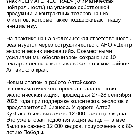
знак «CLIMATE NEUTRAL» (климатическая
УХОД ЗА НОГАМИ
к
нейтральность) на упаковке собственной
против трещин смягчающий
Подарочный фитокомплекс для у
т
КОНТАКТЫ
SPA Altai
кожей рук и ног Силапант
н
продукции и контрактных товаров наших
о
БОРЫ
ДЕТСКАЯ СЕРИЯ
ПОДАРОЧНЫЕ НАБОРЫ
клиентов, которые также поддерживают нашу
е
ЛИЧНЫЙ КАБИНЕТ
 детский увлажняющий
бор "Для тебя" Алтайбио
Шампунь-пенка для купания ма
Набор для лица "Интенсивный у
инициативу.
п
Рики Тики
Силапант
р
ЧКА
ДОМАШНЯЯ АПТЕЧКА
о
На практике наша экологическая ответственность
здочка - масло
Активайс фитогель двойного дей
ЛИЧНЫЙ КАБИНЕТ
и
МЫ РЕКОМЕНДУЕМ
 Домашняя аптечка
охлаждающе-разогревающий До
з
реализуется через сотрудничество с АНО «Центр
в
НИЕ
аптечка
экологических инноваций». Совместными
о
е «Легендарное Сибиркое»
усилиями мы обеспечиваем сохранение 10
д
МЫ РЕКОМЕНДУЕМ
с
гектаров лесного массива в Залесовском районе
т
Алтайского края.
в
о
о
МИ
Новым этапом в работе Алтайского
п
бор для волос
мной гигиены Силапант
т
лесоклиматического проекта стала осенняя
уход" Силапант
о
СИЛАПАНТ
CLIODERM
экологическая акция, прошедшая 27–28 сентября
CLIODERM
в
Пенка для умывания Силапант
Крем локально
го воздействия ClioDerm
Крем для проблемной кожи Clio
2025 года при поддержке волонтеров, экологов и
и
к
представителей бизнеса. У дороги Алтай –
а
УХОД ЗА ЛИЦОМ
Кузбасс было высажено 12 000 саженцев кедра.
м
етический для кожи вокруг
Крем для лица "Суперомоложени
Это уже вторая подобная акция за год — в мае
пептидами Silapant PeptidExpert
было высажено 12 000 кедров, приуроченных к 80-
летию Победы.
УХОД ЗА ВОЛОСАМИ
CLIODERM