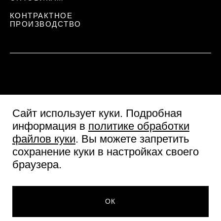
КОНТРАКТНОЕ
ПРОИЗВОДСТВО
Сайт использует куки
. Подробная
информация в
политике обработки
файлов куки
. Вы можете запретить
сохранение куки в настройках своего
Пользовательское соглашение
браузера.
Согласие посетителя сайта
Политика обработки персональных данных
© Две линии 2026
ОК