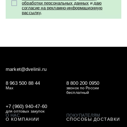
УХОД ЗА ПОЛОСТЬЮ РТА
обработки персональных данных
и
даю
Подарочный набор для волос
Крем для проб
лемной кожи ClioDerm
ALTAI BIO PREMIUM Зубная пас
согласие на рекламно-информационную
"Комплексный уход" Силапант
мультикомплекс 5 в 1 с витамин
рассылку
.
УХОД ЗА ВОЛОСАМИ
CLIODERM
минералами Алтайбио
Подарочный набор для волос
Крем для проб
"Комплексный уход" Силапант
market@dvelinii.ru
8 963 500 88 44
8 800 200 0950
Max
звонок по России
бесплатный
+7 (960) 940-47-60
для оптовых закупок
О НАС
ПОКУПАТЕЛЯМ
О КОМПАНИИ
СПОСОБЫ ДОСТАВКИ