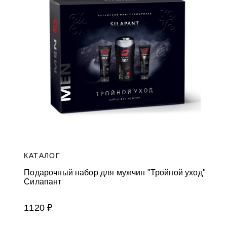
и
к
а
м
КАТАЛОГ
Подарочный набор для мужчин "Тройной уход"
Силапант
1120 ₽