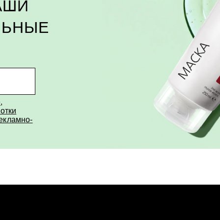
АШИ
ЛЬНЫЕ
е
,
отки
рекламно-