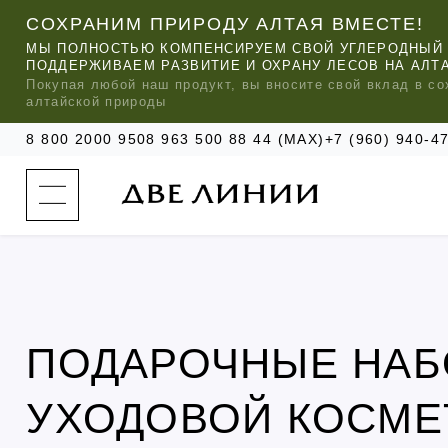
СОХРАНИМ ПРИРОДУ АЛТАЯ ВМЕСТЕ!
МЫ ПОЛНОСТЬЮ КОМПЕНСИРУЕМ СВОЙ УГЛЕРОДНЫЙ 
ПОДДЕРЖИВАЕМ РАЗВИТИЕ И ОХРАНУ ЛЕСОВ НА АЛТ
Покупая любой
наш
продукт, вы вносите свой вклад в со
алтайской природы
8 800 2000 950
8 963 500 88 44 (MAX)
+7 (960) 940-
к
а
т
а
л
о
г
о
к
о
м
п
ПОДАРОЧНЫЕ НА
МЫ РЕ
МЫ РЕ
МЫ РЕ
а
УХОД ЗА ВОЛОСАМИ
СИЛАПАНТ
КАТАЛОГ
н
и
и
УХОДОВОЙ КОСМЕ
УХОД ЗА ЛИЦОМ
АНТИСИЛЬВЕРИН
О КОМПАНИИ
б
ЧАСТО ИЩУТ
р
е