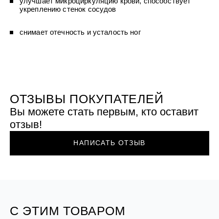
улучшает микроциркуляцию крови, способствует
УХОД ЗА ПОЛОСТЬЮ РТА
Подарочный набор для волос
Крем для проб
укреплению стенок сосудов
лемной кожи ClioDerm
ALTAI BIO PREMIUM Зубная пас
"Комплексный уход" Силапант
мультикомплекс 5 в 1 с витамин
УХОД ЗА ВОЛОСАМИ
CLIODERM
минералами Алтайбио
Подарочный набор для волос
Крем для проб
снимает отечность и усталость ног
"Комплексный уход" Силапант
ОТЗЫВЫ ПОКУПАТЕЛЕЙ
Вы можете стать первым, кто оставит
отзыв!
НАПИСАТЬ ОТЗЫВ
С ЭТИМ ТОВАРОМ