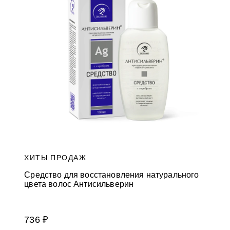
и
к
а
м
ХИТЫ ПРОДАЖ
Средство для восстановления натурального
цвета волос Антисильверин
736 ₽