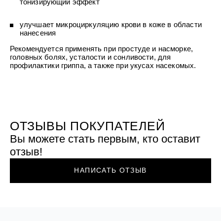
тонизирующий эффект
УХОД ЗА ПОЛОСТЬЮ РТА
Подарочный набор для волос
Крем для проб
лемной кожи ClioDerm
ALTAI BIO PREMIUM Зубная пас
"Комплексный уход" Силапант
мультикомплекс 5 в 1 с витамин
УХОД ЗА ВОЛОСАМИ
CLIODERM
улучшает микроциркуляцию крови в коже в области
минералами Алтайбио
Подарочный набор для волос
Крем для проб
нанесения
"Комплексный уход" Силапант
Рекомендуется применять при простуде и насморке,
головных болях, усталости и сонливости, для
профилактики гриппа, а также при укусах насекомых.
ОТЗЫВЫ ПОКУПАТЕЛЕЙ
Вы можете стать первым, кто оставит
отзыв!
НАПИСАТЬ ОТЗЫВ