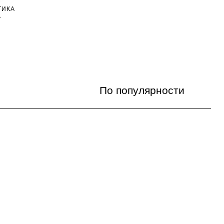
ТИКА
А
По популярности
По популярности
Цена по возрастанию
Цена по убыванию
По названию