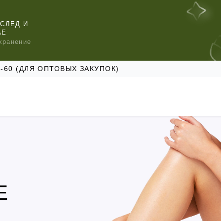
СЛЕД И
АЕ
хранение
47-60 (ДЛЯ ОПТОВЫХ ЗАКУПОК)
КОМЕНДУЕМ
КОМЕНДУЕМ
КОМЕНДУЕМ
Е