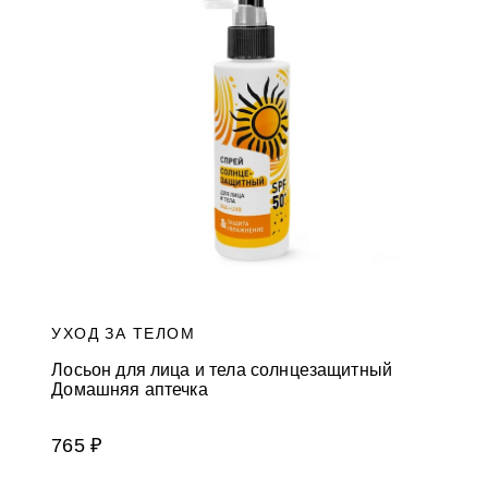
и
к
а
м
УХОД ЗА ТЕЛОМ
Лосьон для лица и тела солнцезащитный
Домашняя аптечка
765 ₽