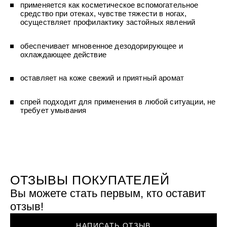
УХОД ЗА ПОЛОСТЬЮ РТА
применяется как косметическое вспомогательное
Подарочный набор для волос
Крем для проб
лемной кожи ClioDerm
ALTAI BIO PREMIUM Зубная пас
средство при отеках, чувстве тяжести в ногах,
"Комплексный уход" Силапант
мультикомплекс 5 в 1 с витамин
осуществляет профилактику застойных явлений
УХОД ЗА ВОЛОСАМИ
CLIODERM
минералами Алтайбио
Подарочный набор для волос
Крем для проб
"Комплексный уход" Силапант
обеспечивает мгновенное дезодорирующее и
охлаждающее действие
оставляет на коже свежий и приятный аромат
спрей подходит для применения в любой ситуации, не
требует умывания
ОТЗЫВЫ ПОКУПАТЕЛЕЙ
Вы можете стать первым, кто оставит
отзыв!
НАПИСАТЬ ОТЗЫВ