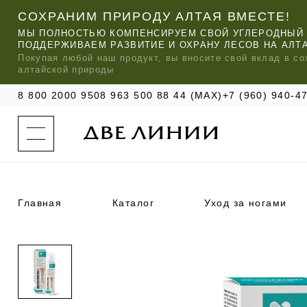
СОХРАНИМ ПРИРОДУ АЛТАЯ ВМЕСТЕ!
МЫ ПОЛНОСТЬЮ КОМПЕНСИРУЕМ СВОЙ УГЛЕРОДНЫЙ 
ПОДДЕРЖИВАЕМ РАЗВИТИЕ И ОХРАНУ ЛЕСОВ НА АЛТ
Покупая любой
наш
продукт, вы вносите свой вклад в со
алтайской природы
8 800 2000 950
8 963 500 88 44 (MAX)
+7 (960) 940-
к
а
т
а
л
о
г
о
Главная
Каталог
Уход за ногами
к
о
м
п
МЫ РЕ
МЫ РЕ
МЫ РЕ
а
УХОД ЗА ВОЛОСАМИ
СИЛАПАНТ
КАТАЛОГ
н
и
и
УХОД ЗА ЛИЦОМ
АНТИСИЛЬВЕРИН
О КОМПАНИИ
б
ЧАСТО ИЩУТ
р
е