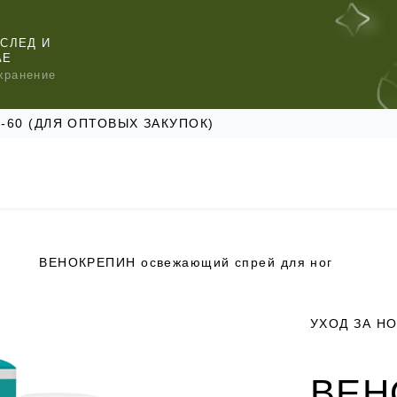
СЛЕД И
АЕ
хранение
47-60 (ДЛЯ ОПТОВЫХ ЗАКУПОК)
ВЕНОКРЕПИН освежающий спрей для ног
КОМЕНДУЕМ
КОМЕНДУЕМ
КОМЕНДУЕМ
УХОД ЗА Н
ВЕН