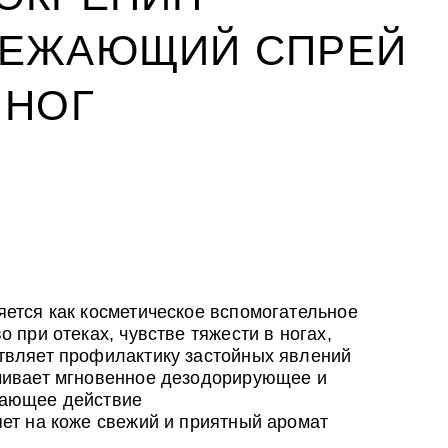
ЕЖАЮЩИЙ СПРЕЙ
 НОГ
УХОД ЗА ПОЛОСТЬЮ РТА
CLIODERM
УХОД ЗА ПОЛОСТЬЮ РТА
ожи
йствия
ожи
ALTAI BIO PREMIUM Зубная паста
Крем для проблемной кожи
ALTAI BIO PREMIUM Зубная паста
мультикомплекс 5 в 1 с
ClioDerm
мультикомплекс 5 в 1 с
ется как косметическое вспомогательное
витаминами и минералами
витаминами и минералами
о при отеках, чувстве тяжести в ногах,
Алтайбио
Алтайбио
твляет профилактику застойных явлений
чивает мгновенное дезодорирующее и
ающее действие
ет на коже свежий и приятный аромат