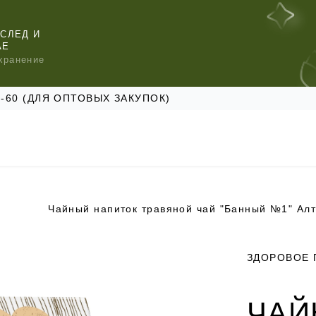
СЛЕД И
АЕ
хранение
47-60 (ДЛЯ ОПТОВЫХ ЗАКУПОК)
Чайный напиток травяной чай "Банный №1" Ал
КОМЕНДУЕМ
КОМЕНДУЕМ
КОМЕНДУЕМ
ЗДОРОВОЕ 
ЧАЙ