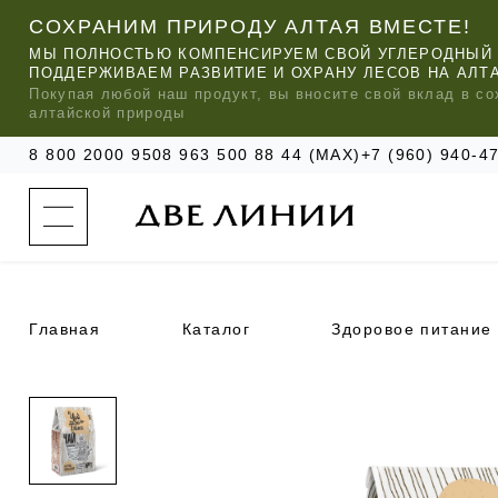
СОХРАНИМ ПРИРОДУ АЛТАЯ ВМЕСТЕ!
МЫ ПОЛНОСТЬЮ КОМПЕНСИРУЕМ СВОЙ УГЛЕРОДНЫЙ 
ПОДДЕРЖИВАЕМ РАЗВИТИЕ И ОХРАНУ ЛЕСОВ НА АЛТ
Покупая любой
наш
продукт, вы вносите свой вклад в со
алтайской природы
8 800 2000 950
8 963 500 88 44 (MAX)
+7 (960) 940-
к
а
т
а
л
о
г
о
Главная
Каталог
Здоровое питание
к
о
м
п
МЫ РЕ
МЫ РЕ
МЫ РЕ
а
УХОД ЗА ВОЛОСАМИ
СИЛАПАНТ
КАТАЛОГ
н
и
и
УХОД ЗА ЛИЦОМ
АНТИСИЛЬВЕРИН
О КОМПАНИИ
б
ЧАСТО ИЩУТ
р
е