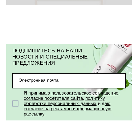
УХОД ЗА ПОЛОСТЬЮ РТА
Подарочный набор для волос
Крем для проб
лемной кожи ClioDerm
ALTAI BIO PREMIUM Зубная пас
"Комплексный уход" Силапант
мультикомплекс 5 в 1 с витамин
УХОД ЗА ВОЛОСАМИ
CLIODERM
минералами Алтайбио
Подарочный набор для волос
Крем для проб
"Комплексный уход" Силапант
ПОДПИШИТЕСЬ НА НАШИ
НОВОСТИ И СПЕЦИАЛЬНЫЕ
ПРЕДЛОЖЕНИЯ
Электронная почта
Я принимаю
пользовательское соглашение
,
согласие посетителя сайта
,
политику
обработки персональных данных
и
даю
согласие на рекламно-информационную
рассылку
.