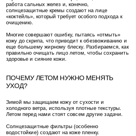
УХОД ЗА НОГАМИ
работа сальных желез и, конечно,
к
против трещин смягчающий
Подарочный фитокомплекс для у
т
солнцезащитные кремы создают на лице
КОНТАКТЫ
SPA Altai
кожей рук и ног Силапант
н
«коктейль», который требует особого подхода к
о
БОРЫ
ДЕТСКАЯ СЕРИЯ
ПОДАРОЧНЫЕ НАБОРЫ
е
ЛИЧНЫЙ КАБИНЕТ
 детский увлажняющий
бор "Для тебя" Алтайбио
Шампунь-пенка для купания ма
Набор для лица "Интенсивный у
очищению.
п
Рики Тики
Силапант
р
ЧКА
ДОМАШНЯЯ АПТЕЧКА
о
Многие совершают ошибку, пытаясь «отмыть»
здочка - масло
Активайс фитогель двойного дей
ЛИЧНЫЙ КАБИНЕТ
и
кожу до скрипа, что приводит к обезвоживанию и
МЫ РЕКОМЕНДУЕМ
 Домашняя аптечка
охлаждающе-разогревающий До
з
еще большему жирному блеску. Разбираемся, как
в
НИЕ
аптечка
о
е «Легендарное Сибиркое»
правильно очищать лицо летом, чтобы сохранить
д
МЫ РЕКОМЕНДУЕМ
здоровье и сияние кожи.
с
т
в
о
о
ПОЧЕМУ ЛЕТОМ НУЖНО МЕНЯТЬ
МИ
п
бор для волос
мной гигиены Силапант
УХОД?
т
уход" Силапант
о
СИЛАПАНТ
CLIODERM
CLIODERM
в
Пенка для умывания Силапант
Крем локально
го воздействия ClioDerm
Крем для проблемной кожи Clio
и
Зимой мы защищаем кожу от сухости и
к
а
УХОД ЗА ЛИЦОМ
холодного ветра, используя плотные текстуры.
м
етический для кожи вокруг
Крем для лица "Суперомоложени
Летом перед нами стоят совсем другие задачи.
пептидами Silapant PeptidExpert
Солнцезащитные фильтры (особенно
водостойкие) создают на коже пленку.
УХОД ЗА ВОЛОСАМИ
CLIODERM