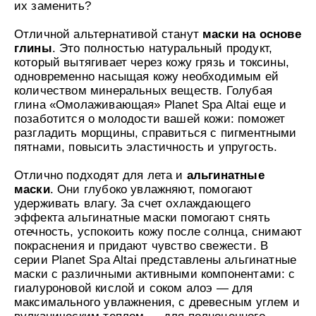
их заменить?
Отличной альтернативой станут
маски на основе
глины
. Это полностью натуральный продукт,
который вытягивает через кожу грязь и токсины,
одновременно насыщая кожу необходимым ей
количеством минеральных веществ. Голубая
глина «Омолаживающая» Planet Spa Altai еще и
позаботится о молодости вашей кожи: поможет
разгладить морщины, справиться с пигментными
пятнами, повысить эластичность и упругость.
Отлично подходят для лета и
альгинатные
маски
. Они глубоко увлажняют, помогают
удерживать влагу. За счет охлаждающего
эффекта альгинатные маски помогают снять
отечность, успокоить кожу после солнца, снимают
покраснения и придают чувство свежести. В
серии Planet Spa Altai представлены альгинатные
маски с различными активными компонентами: с
гиалуроновой кислой и соком алоэ — для
максимального увлажнения, с древесным углем и
вулканическим теплом — для полноценного