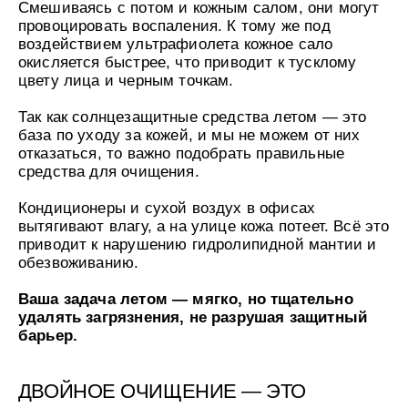
УХОД ЗА ПОЛОСТЬЮ РТА
Смешиваясь с потом и кожным салом, они могут
Подарочный набор для волос
Крем для проб
лемной кожи ClioDerm
ALTAI BIO PREMIUM Зубная пас
провоцировать воспаления. К тому же под
"Комплексный уход" Силапант
мультикомплекс 5 в 1 с витамин
воздействием ультрафиолета кожное сало
УХОД ЗА ВОЛОСАМИ
CLIODERM
минералами Алтайбио
Подарочный набор для волос
Крем для проб
окисляется быстрее, что приводит к тусклому
"Комплексный уход" Силапант
цвету лица и черным точкам.
Так как солнцезащитные средства летом — это
база по уходу за кожей, и мы не можем от них
отказаться, то важно подобрать правильные
средства для очищения.
Кондиционеры и сухой воздух в офисах
вытягивают влагу, а на улице кожа потеет. Всё это
приводит к нарушению гидролипидной мантии и
обезвоживанию.
Ваша задача летом — мягко, но тщательно
удалять загрязнения, не разрушая защитный
барьер.
ДВОЙНОЕ ОЧИЩЕНИЕ — ЭТО