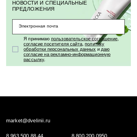
УХОД ЗА ПОЛОСТЬЮ РТА
НОВОСТИ И СПЕЦИАЛЬНЫЕ
Подарочный набор для волос
Крем для проб
лемной кожи ClioDerm
ALTAI BIO PREMIUM Зубная пас
ПРЕДЛОЖЕНИЯ
"Комплексный уход" Силапант
мультикомплекс 5 в 1 с витамин
УХОД ЗА ВОЛОСАМИ
CLIODERM
минералами Алтайбио
Подарочный набор для волос
Крем для проб
"Комплексный уход" Силапант
Электронная почта
Я принимаю
пользовательское соглашение
,
согласие посетителя сайта
,
политику
обработки персональных данных
и
даю
согласие на рекламно-информационную
рассылку
.
market@dvelinii.ru
8 963 500 88 44
8 800 200 0950