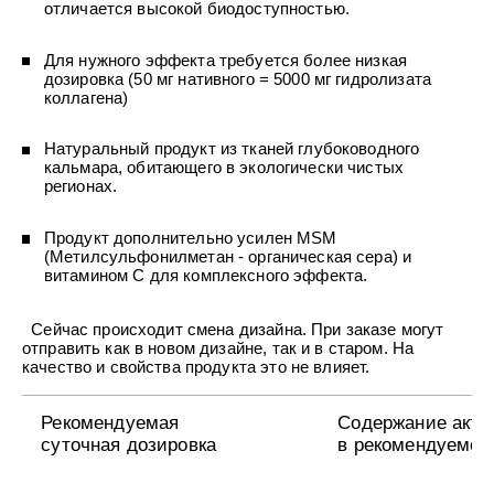
УХОД ЗА ПОЛОСТЬЮ РТА
отличается высокой биодоступностью.
Подарочный набор для волос
Крем для проб
лемной кожи ClioDerm
ALTAI BIO PREMIUM Зубная пас
"Комплексный уход" Силапант
мультикомплекс 5 в 1 с витамин
УХОД ЗА ВОЛОСАМИ
CLIODERM
Для нужного эффекта требуется более низкая
минералами Алтайбио
Подарочный набор для волос
Крем для проб
дозировка (50 мг нативного = 5000 мг гидролизата
"Комплексный уход" Силапант
коллагена)
Натуральный продукт из тканей глубоководного
кальмара, обитающего в экологически чистых
регионах.
Продукт дополнительно усилен MSM
(Метилсульфонилметан - органическая сера) и
витамином С для комплексного эффекта.
Сейчас происходит смена дизайна. При заказе могут
отправить как в новом дизайне, так и в старом. На
качество и свойства продукта это не влияет.
Рекомендуемая
Содержание акти
суточная дозировка
в рекомендуемой