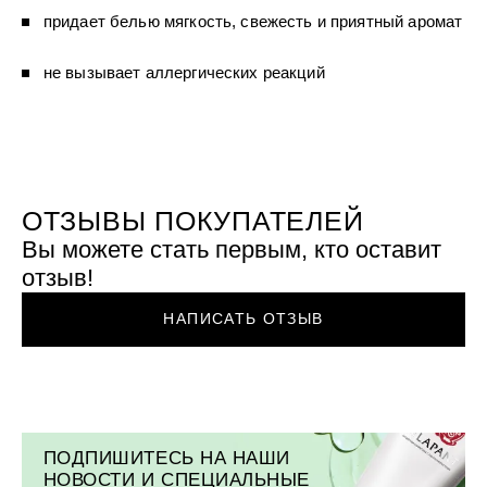
УХОД ЗА ПОЛОСТЬЮ РТА
Подарочный набор для волос
Крем для проб
придает белью мягкость, свежесть и приятный аромат
лемной кожи ClioDerm
ALTAI BIO PREMIUM Зубная пас
"Комплексный уход" Силапант
мультикомплекс 5 в 1 с витамин
УХОД ЗА ВОЛОСАМИ
CLIODERM
минералами Алтайбио
Подарочный набор для волос
Крем для проб
не вызывает аллергических реакций
"Комплексный уход" Силапант
ОТЗЫВЫ ПОКУПАТЕЛЕЙ
Вы можете стать первым, кто оставит
отзыв!
НАПИСАТЬ ОТЗЫВ
ПОДПИШИТЕСЬ НА НАШИ
НОВОСТИ И СПЕЦИАЛЬНЫЕ